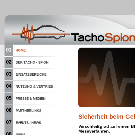
01
HOME
02
DER TACHO - SPION
03
EINSATZBEREICHE
04
NUTZUNG & VERTRIEB
05
PRESSE & MEDIEN
06
PARTNERLINKS
Sicherheit beim G
07
EVENTS / NEWS
Verschleißgrad auf einen B
Messverfahren.
08
PREIS