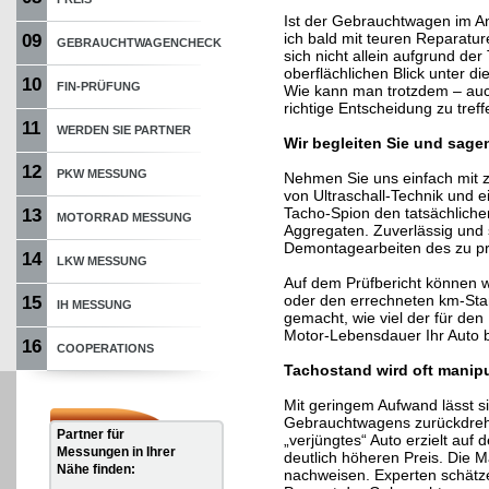
Ist der Gebrauchtwagen im A
ich bald mit teuren Reparatu
09
GEBRAUCHTWAGENCHECK
sich nicht allein aufgrund de
oberflächlichen Blick unter 
10
FIN-PRÜFUNG
Wie kann man trotzdem – auch 
richtige Entscheidung zu tref
11
WERDEN SIE PARTNER
Wir begleiten Sie und sagen
12
PKW MESSUNG
Nehmen Sie uns einfach mit z
von Ultraschall-Technik und ei
Tacho-Spion den tatsächliche
13
MOTORRAD MESSUNG
Aggregaten. Zuverlässig und 
Demontagearbeiten des zu pr
14
LKW MESSUNG
Auf dem Prüfbericht können w
oder den errechneten km-Stan
15
IH MESSUNG
gemacht, wie viel der für den
Motor-Lebensdauer Ihr Auto be
16
COOPERATIONS
Tachostand wird oft manipul
Mit geringem Aufwand lässt s
Gebrauchtwagens zurückdrehe
Partner für
„verjüngtes“ Auto erzielt au
Messungen in Ihrer
deutlich höheren Preis. Die M
Nähe finden:
nachweisen. Experten schätz