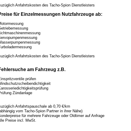
uzüglich Anfahrtskosten des Tacho-Spion Dienstleisters
Preise für Einzelmessungen Nutzfahrzeuge ab:
Motormessung
Getriebemessung
Lichtmaschinenmessung
Servopumpenmessung
Wasserpumpenmessung
Turboladermessung
uzüglich Anfahrtskosten des Tacho-Spion Dienstleisters
Fehlersuche am Fahrzeug z.B.
inspritzventile prüfen
Windschutzscheibendichtigkeit
arosseriedichtigkeitsprüfung
Prüfung Zündanlage
zuzüglich Anfahrtspauschale ab 0,70 €/km
abhängig vom Tacho-Spion Partner in ihrer Nähe)
Sonderpreise für mehrere Fahrzeuge oder Oldtimer auf Anfrage
lle Preise incl. MwSt.