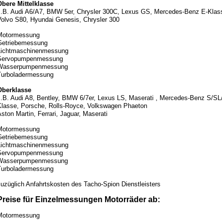
Obere Mittelklasse
z.B. Audi A6/A7, BMW 5er, Chrysler 300C, Lexus GS, Mercedes-Benz E-Klas
Volvo S80, Hyundai Genesis, Chrysler 300
Motormessung
Getriebemessung
Lichtmaschinenmessung
Servopumpenmessung
Wasserpumpenmessung
Turboladermessung
Oberklasse
z.B. Audi A8, Bentley, BMW 6/7er, Lexus LS, Maserati , Mercedes-Benz S/SL
Klasse, Porsche, Rolls-Royce, Volkswagen Phaeton
ston Martin, Ferrari, Jaguar, Maserati
Motormessung
Getriebemessung
Lichtmaschinenmessung
Servopumpenmessung
Wasserpumpenmessung
Turboladermessung
uzüglich Anfahrtskosten des Tacho-Spion Dienstleisters
Preise für Einzelmessungen Motorräder ab:
Motormessung