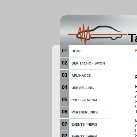
01
HOME
02
DER TACHO - SPION
03
APLIKACJE
04
USE SELLING
z
05
PRESS & MEDIA
C
06
T
PARTNERLINKS
07
EVENTS / NEWS
07
EVENTS / NEWS