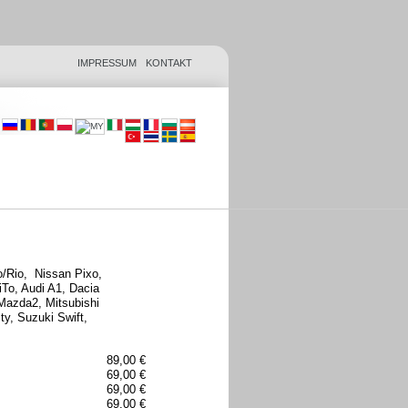
IMPRESSUM
KONTAKT
o/Rio, Nissan Pixo,
To, Audi A1, Dacia
Mazda2, Mitsubishi
ty, Suzuki Swift,
89,00 €
69,00 €
69,00 €
69,00 €