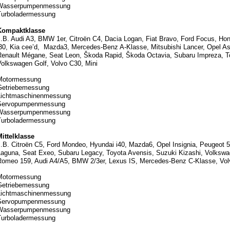
Wasserpumpenmessung
Turboladermessung
Kompaktklasse
z.B. Audi A3, BMW 1er, Citroën C4, Dacia Logan, Fiat Bravo, Ford Focus, Ho
i30, Kia cee’d, Mazda3, Mercedes-Benz A-Klasse, Mitsubishi Lancer, Opel As
Renault Mégane, Seat Leon, Škoda Rapid, Škoda Octavia, Subaru Impreza, To
Volkswagen Golf, Volvo C30, Mini
Motormessung
Getriebemessung
Lichtmaschinenmessung
Servopumpenmessung
Wasserpumpenmessung
Turboladermessung
Mittelklasse
z.B. Citroën C5, Ford Mondeo, Hyundai i40, Mazda6, Opel Insignia, Peugeot 5
Laguna, Seat Exeo, Subaru Legacy, Toyota Avensis, Suzuki Kizashi, Volkswa
Romeo 159, Audi A4/A5, BMW 2/3er, Lexus IS, Mercedes-Benz C-Klasse, Vo
Motormessung
Getriebemessung
Lichtmaschinenmessung
Servopumpenmessung
Wasserpumpenmessung
Turboladermessung