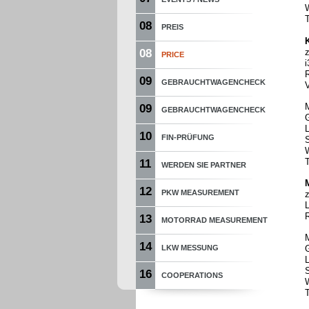
08
PREIS
08
PRICE
09
GEBRAUCHTWAGENCHECK
09
GEBRAUCHTWAGENCHECK
10
FIN-PRÜFUNG
11
WERDEN SIE PARTNER
12
PKW MEASUREMENT
13
MOTORRAD MEASUREMENT
14
LKW MESSUNG
16
COOPERATIONS