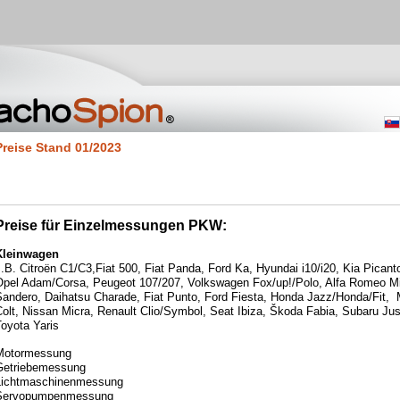
Preise Stand 01/2023
Preise für Einzelmessungen PKW:
Kleinwagen
.B. Citroën C1/C3,Fiat 500, Fiat Panda, Ford Ka, Hyundai i10/i20, Kia Picant
Opel Adam/Corsa, Peugeot 107/207, Volkswagen Fox/up!/Polo, Alfa Romeo Mi
Sandero, Daihatsu Charade, Fiat Punto, Ford Fiesta, Honda Jazz/Honda/Fit, 
olt, Nissan Micra, Renault Clio/Symbol, Seat Ibiza, Škoda Fabia, Subaru Jus
oyota Yaris
Motormessung
Getriebemessung
Lichtmaschinenmessung
Servopumpenmessung