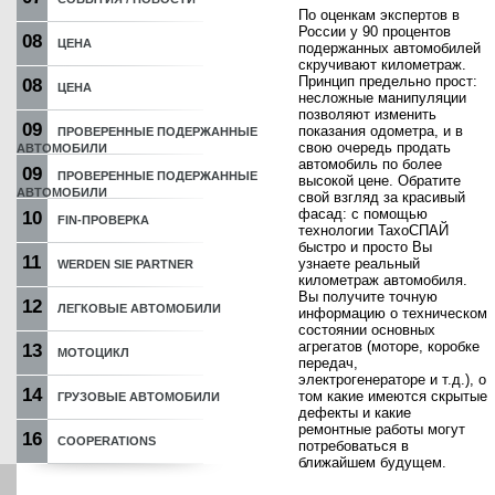
По оценкам экспертов в
России у 90 процентов
08
ЦЕНА
подержанных автомобилей
скручивают километраж.
Принцип предельно прост:
08
ЦЕНА
несложные манипуляции
позволяют изменить
09
показания одометра, и в
ПРОВЕРЕННЫЕ ПОДЕРЖАННЫЕ
свою очередь продать
АВТОМОБИЛИ
автомобиль по более
09
ПРОВЕРЕННЫЕ ПОДЕРЖАННЫЕ
высокой цене. Обратите
АВТОМОБИЛИ
свой взгляд за красивый
фасад: с помощью
10
FIN-ПРОВЕРКА
технологии ТахоСПАЙ
быстро и просто Вы
11
узнаете реальный
WERDEN SIE PARTNER
километраж автомобиля.
Вы получите точную
12
ЛЕГКОВЫЕ АВТОМОБИЛИ
информацию о техническом
состоянии основных
агрегатов (моторе, коробке
13
МОТОЦИКЛ
передач,
электрогенераторе и т.д.), о
14
том какие имеются скрытые
ГРУЗОВЫЕ АВТОМОБИЛИ
дефекты и какие
ремонтные работы могут
16
COOPERATIONS
потребоваться в
ближайшем будущем.