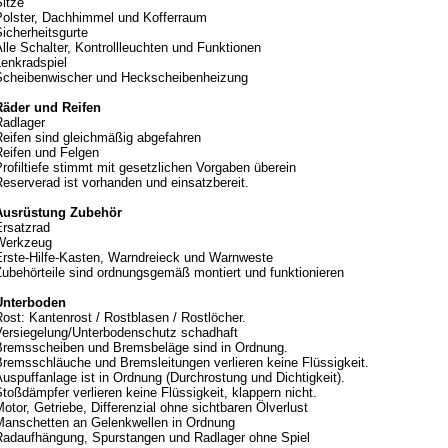
itze
Polster, Dachhimmel und Kofferraum
icherheitsgurte
lle Schalter, Kontrollleuchten und Funktionen
Lenkradspiel
Scheibenwischer und Heckscheibenheizung
Räder und Reifen
Radlager
Reifen sind gleichmäßig abgefahren
Reifen und Felgen
rofiltiefe stimmt mit gesetzlichen Vorgaben überein
eserverad ist vorhanden und einsatzbereit.
Ausrüstung Zubehör
Ersatzrad
Werkzeug
Erste-Hilfe-Kasten, Warndreieck und Warnweste
Zubehörteile sind ordnungsgemäß montiert und funktionieren
Unterboden
ost: Kantenrost / Rostblasen / Rostlöcher.
Versiegelung/Unterbodenschutz schadhaft
Bremsscheiben und Bremsbeläge sind in Ordnung.
Bremsschläuche und Bremsleitungen verlieren keine Flüssigkeit.
uspuffanlage ist in Ordnung (Durchrostung und Dichtigkeit).
toßdämpfer verlieren keine Flüssigkeit, klappern nicht.
otor, Getriebe, Differenzial ohne sichtbaren Ölverlust
Manschetten an Gelenkwellen in Ordnung
Radaufhängung, Spurstangen und Radlager ohne Spiel