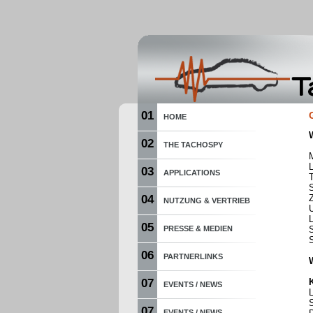
01
HOME
02
THE TACHOSPY
03
APPLICATIONS
S
04
NUTZUNG & VERTRIEB
05
PRESSE & MEDIEN
06
PARTNERLINKS
07
EVENTS / NEWS
S
07
EVENTS / NEWS