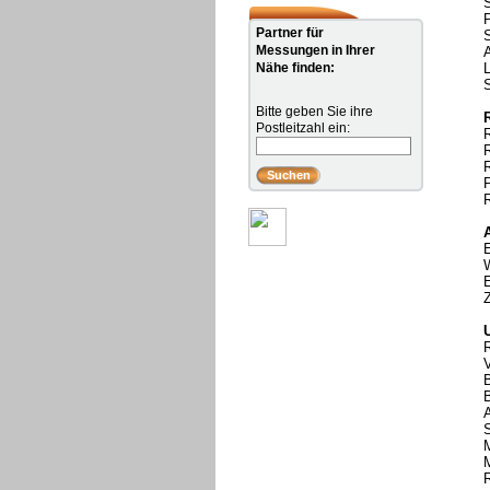
S
Partner für
S
Messungen in Ihrer
A
Nähe finden:
Bitte geben Sie ihre
Postleitzahl ein:
P
R
R
A
S
M