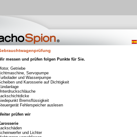
Gebrauchtwagenprüfung
Wir messen und prüfen folgen Punkte für Sie.
Motor, Getriebe
Lichtmaschine, Servopumpe
Turbolader und Wasserpumpe
cheiben und Karosserie auf Dichtigkeit
Zündanlage
Unterdruckschläuche
Lackschichtdicke
Siedepunkt Bremsflüssigkeit
Steuergerät Fehlerspeicher auslesen
Weiter prüfen wir
Karosserie
Lackschäden
cheinwerfer und Lichter