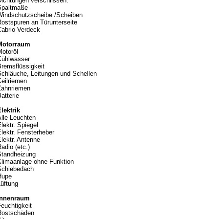
Dichtungen verschlissen.
Spaltmaße
Windschutzscheibe /Scheiben
Rostspuren an Türunterseite
Cabrio Verdeck
Motorraum
Motoröl
Kühlwasser
Bremsflüssigkeit
Schläuche, Leitungen und Schellen
Keilriemen
Zahnriemen
atterie
lektrik
Alle Leuchten
lektr. Spiegel
lektr. Fensterheber
lektr. Antenne
adio (etc.)
Standheizung
Klimaanlage ohne Funktion
Schiebedach
Hupe
Lüftung
Innenraum
euchtigkeit
Rostschäden