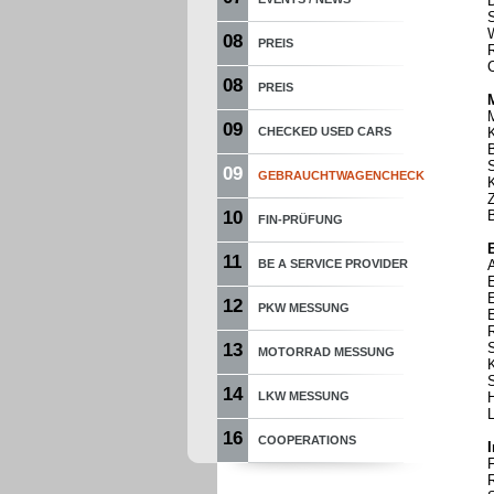
08
PREIS
08
PREIS
09
CHECKED USED CARS
09
GEBRAUCHTWAGENCHECK
10
B
FIN-PRÜFUNG
E
11
BE A SERVICE PROVIDER
E
E
12
PKW MESSUNG
E
R
13
MOTORRAD MESSUNG
14
LKW MESSUNG
16
COOPERATIONS
F