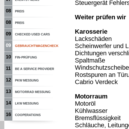
Steuergerät Fehler
08
PREIS
Weiter prüfen wir
08
PREIS
Karosserie
09
CHECKED USED CARS
Lackschäden
Scheinwerfer und L
09
GEBRAUCHTWAGENCHECK
Dichtungen verschl
10
FIN-PRÜFUNG
Spaltmaße
Windschutzscheib
11
BE A SERVICE PROVIDER
Rostspuren an Türu
12
Cabrio Verdeck
PKW MESSUNG
13
MOTORRAD MESSUNG
Motorraum
Motoröl
14
LKW MESSUNG
Kühlwasser
16
COOPERATIONS
Bremsflüssigkeit
Schläuche, Leitung