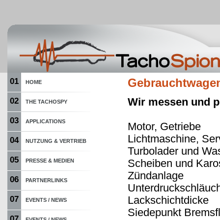
01
Gebrauchtwage
HOME
Wir messen und pr
02
THE TACHOSPY
03
APPLICATIONS
Motor, Getriebe
Lichtmaschine, Se
04
NUTZUNG & VERTRIEB
Turbolader und W
05
Scheiben und Karos
PRESSE & MEDIEN
Zündanlage
06
PARTNERLINKS
Unterdruckschläuc
Lackschichtdicke
07
EVENTS / NEWS
Siedepunkt Bremsfl
07
EVENTS / NEWS